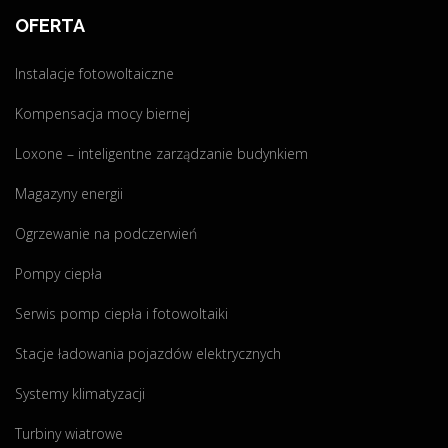
n
OFERTA
s
t
Instalacje fotowoltaiczne
a
l
Kompensacja mocy biernej
a
c
Loxone – inteligentne zarządzanie budynkiem
j
Magazyny energii
a
f
Ogrzewanie na podczerwień
o
t
Pompy ciepła
o
Serwis pomp ciepła i fotowoltaiki
w
o
Stacje ładowania pojazdów elektrycznych
l
t
Systemy klimatyzacji
a
Turbiny wiatrowe
i