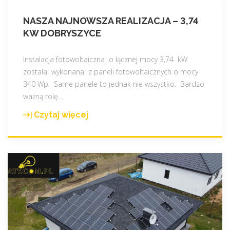
NASZA NAJNOWSZA REALIZACJA – 3,74
KW DOBRYSZYCE
Instalacja fotowoltaiczna o łącznej mocy 3,74 kW
została wykonana z paneli fotowoltaicznych o mocy
340 Wp. Same panele to jednak nie wszystko. Bardzo
ważną rolę
…
Czytaj więcej
"
N
a
s
z
a
n
a
j