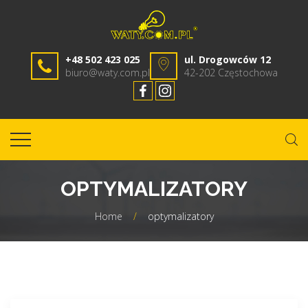
+48 502 423 025
ul. Drogowców 12
biuro@waty.com.pl
42-202 Częstochowa
OPTYMALIZATORY
Home
/
optymalizatory