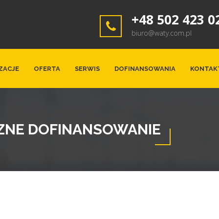
+48 502 423 0
biuro@waty.com.pl
ZACJE
OFERTA
SERWIS
DOFINANSOWANIA
KONTAK
ZNE DOFINANSOWANIE