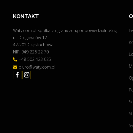
KONTAKT
O
Waty.com.pl Spółka z ograniczoną odpowiedzialnością.
In
ul. Drogowców 12
K
42-202 Częstochowa
NIP: 949 226 22 70
Lo
+48 502 423 025
Ma
biuro@waty.com.pl
O
P
Se
St
Sy