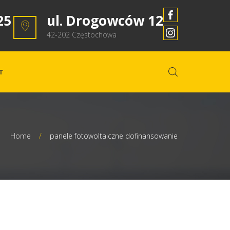
25
ul. Drogowców 12
42-202 Częstochowa
T
Home
/
panele fotowoltaiczne dofinansowanie