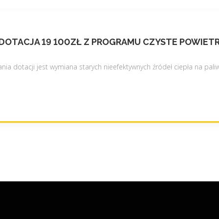
 DOTACJA 19 100ZŁ Z PROGRAMU CZYSTE POWIET
a dotacji jest wymiana starych nieefektywnych źródeł ciepła na paliw