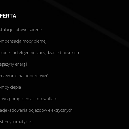
FERTA
stalacje fotowoltaiczne
ompensacja mocy biernej
xone – inteligentne zarządzanie budynkiem
gazyny energii
grzewanie na podczerwień
ompy ciepła
rwis pomp ciepła i fotowoltaiki
acje ładowania pojazdów elektrycznych
stemy klimatyzacji