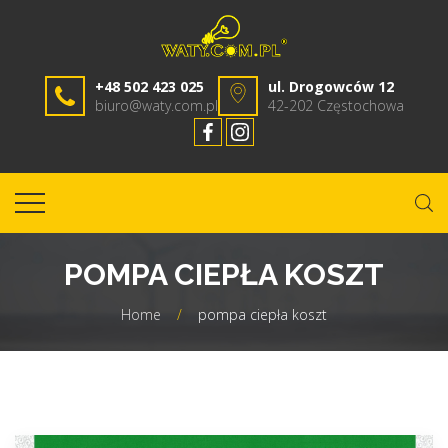
+48 502 423 025
ul. Drogowców 12
biuro@waty.com.pl
42-202 Częstochowa
POMPA CIEPŁA KOSZT
Home
/
pompa ciepła koszt