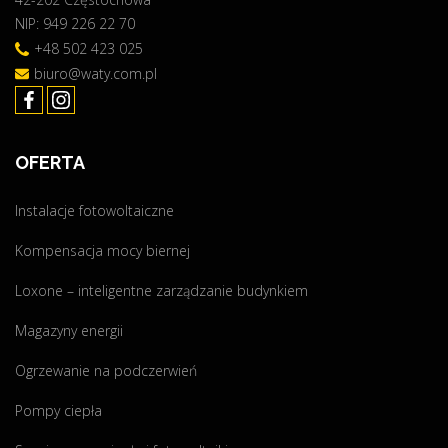
NIP: 949 226 22 70
I
"
+48 502 423 025
biuro@waty.com.pl
OFERTA
Instalacje fotowoltaiczne
Kompensacja mocy biernej
Loxone – inteligentne zarządzanie budynkiem
Magazyny energii
Ogrzewanie na podczerwień
Pompy ciepła