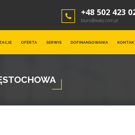
+48 502 423 0
biuro@waty.com.pl
ZACJE
OFERTA
SERWIS
DOFINANSOWANIA
KONTAK
CZĘSTOCHOWA