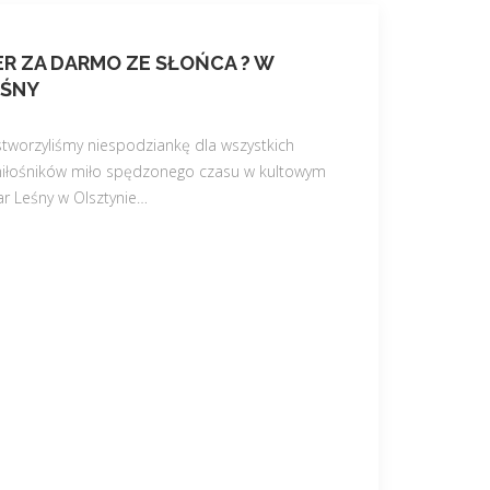
R ZA DARMO ZE SŁOŃCA ? W
EŚNY
worzyliśmy niespodziankę dla wszystkich
iłośników miło spędzonego czasu w kultowym
ar Leśny w Olsztynie
…