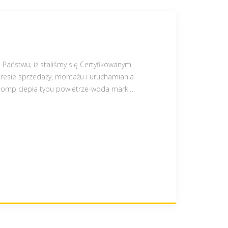
Państwu, iż staliśmy się Certyfikowanym
esie sprzedaży, montażu i uruchamiania
pomp ciepła typu powietrze-woda marki
…