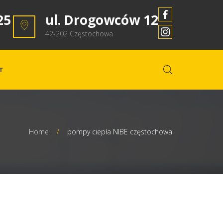
25
ul. Drogowców 12
42-202 Częstochowa
T
Home
/
pompy ciepła NIBE częstochowa