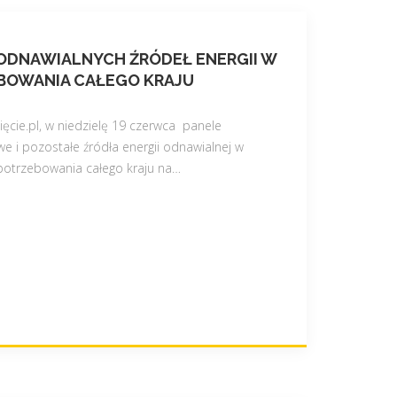
ODNAWIALNYCH ŹRÓDEŁ ENERGII W
BOWANIA CAŁEGO KRAJU
ęcie.pl, w niedzielę 19 czerwca panele
we i pozostałe źródła energii odnawialnej w
otrzebowania całego kraju na
…