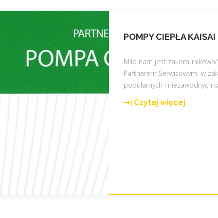
POMPY CIEPŁA KAISAI
Miło nam jest zakomunikować 
Partnerem Serwisowym w zakr
popularnych i niezawodnych 
Czytaj więcej
"
P
o
m
p
y
c
i
e
p