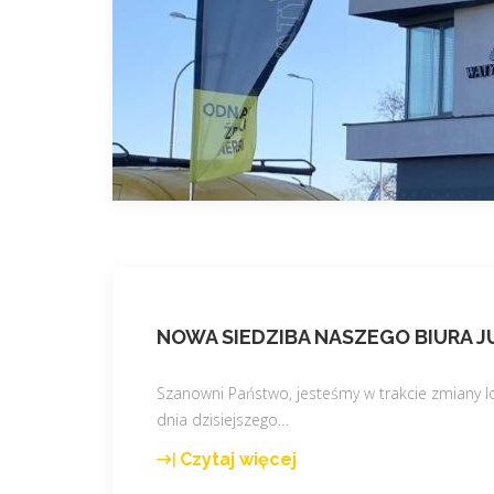
NOWA SIEDZIBA NASZEGO BIURA J
Szanowni Państwo, jesteśmy w trakcie zmiany lo
dnia dzisiejszego
…
Czytaj więcej
"