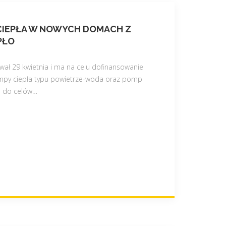
CIEPŁA W NOWYCH DOMACH Z
PŁO
wał 29 kwietnia i ma na celu dofinansowanie
py ciepła typu powietrze-woda oraz pomp
h do celów
…