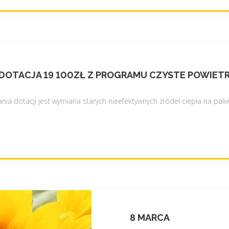
L
e
ś
n
y
"
 DOTACJA 19 100ZŁ Z PROGRAMU CZYSTE POWIET
a dotacji jest wymiana starych nieefektywnych źródeł ciepła na paliw
8 MARCA