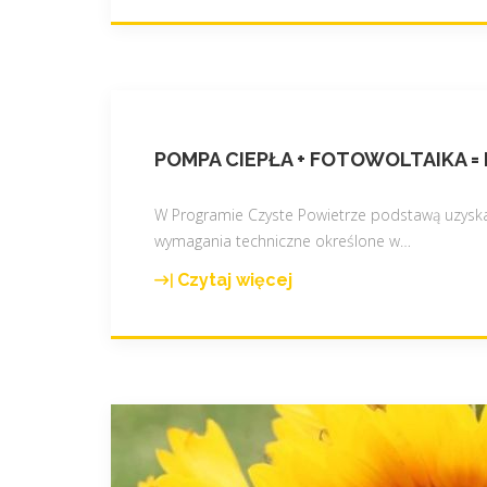
N
o
w
a
s
i
POMPA CIEPŁA + FOTOWOLTAIKA =
e
d
z
W Programie Czyste Powietrze podstawą uzyskani
i
wymagania techniczne określone w
…
b
Czytaj więcej
a
"
n
P
a
o
s
m
z
p
e
a
g
c
o
i