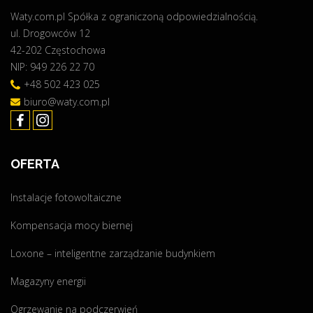
Waty.com.pl Spółka z ograniczoną odpowiedzialnością.
m
ul. Drogowców 12
i
42-202 Częstochowa
u
NIP: 949 226 22 70
m
–
+48 502 423 025
j
biuro@waty.com.pl
u
ż
w
OFERTA
n
a
Instalacje fotowoltaiczne
s
z
Kompensacja mocy biernej
e
j
Loxone – inteligentne zarządzanie budynkiem
o
Magazyny energii
f
e
Ogrzewanie na podczerwień