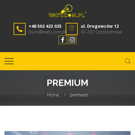
+48 502 423 025
ul. Drogowców 12
biuro@waty.com.pl
42-202 Częstochowa
PREMIUM
Home
/
premium