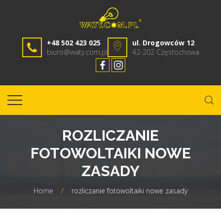
+48 502 423 025
ul. Drogowców 12
biuro@waty.com.pl
42-202 Częstochowa
ROZLICZANIE
FOTOWOLTAIKI NOWE
ZASADY
Home
/
rozliczanie fotowoltaiki nowe zasady