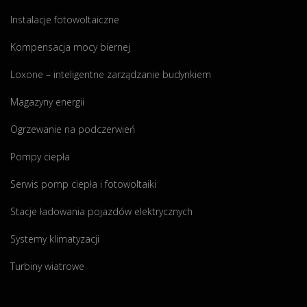
z
Instalacje fotowoltaiczne
a
n
Kompensacja mocy biernej
i
e
Loxone – inteligentne zarządzanie budynkiem
f
Magazyny energii
o
t
Ogrzewanie na podczerwień
o
w
Pompy ciepła
o
Serwis pomp ciepła i fotowoltaiki
l
t
Stacje ładowania pojazdów elektrycznych
a
i
Systemy klimatyzacji
k
Turbiny wiatrowe
i
o
d