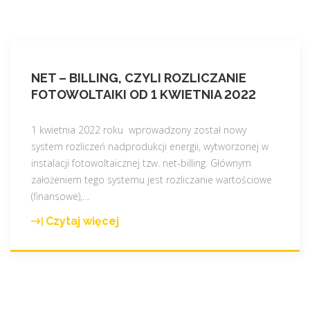
NET – BILLING, CZYLI ROZLICZANIE
FOTOWOLTAIKI OD 1 KWIETNIA 2022
1 kwietnia 2022 roku wprowadzony został nowy
system rozliczeń nadprodukcji energii, wytworzonej w
instalacji fotowoltaicznej tzw. net-billing. Głównym
założeniem tego systemu jest rozliczanie wartościowe
(finansowe),
…
Czytaj więcej
"
N
e
t
–