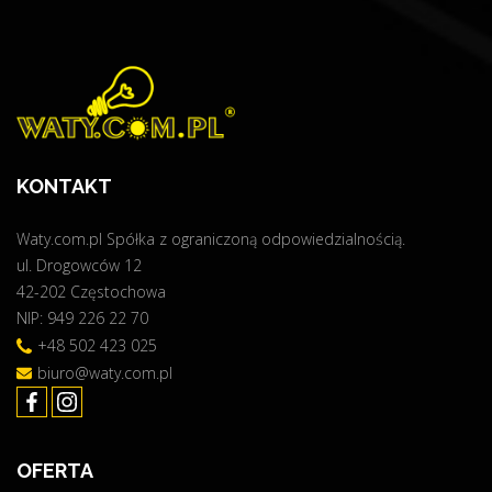
b
i
l
l
i
n
g
KONTAKT
,
c
Waty.com.pl Spółka z ograniczoną odpowiedzialnością.
z
ul. Drogowców 12
y
42-202 Częstochowa
l
NIP: 949 226 22 70
i
r
+48 502 423 025
o
biuro@waty.com.pl
z
l
i
OFERTA
c