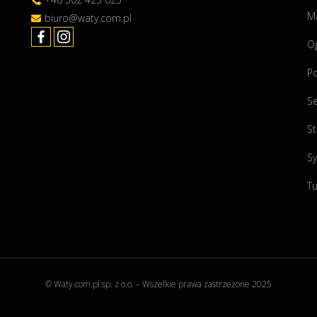
e
Ma
biuro@waty.com.pl
e
O
n
"
P
Se
St
Sy
Tu
© Waty.com.pl sp. z o.o. – Wszelkie prawa zastrzeżone 2025