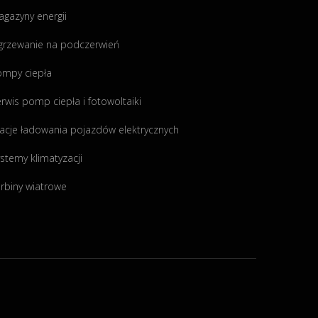
gazyny energii
grzewanie na podczerwień
ompy ciepła
rwis pomp ciepła i fotowoltaiki
acje ładowania pojazdów elektrycznych
stemy klimatyzacji
rbiny wiatrowe