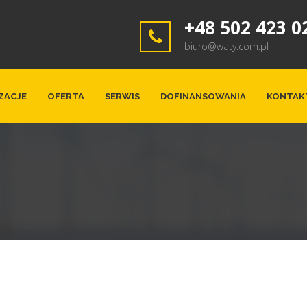
+48 502 423 0
biuro@waty.com.pl
ZACJE
OFERTA
SERWIS
DOFINANSOWANIA
KONTAK