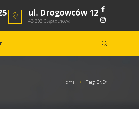
25
ul. Drogowców 12
42-202 Częstochowa
T
Home
/
Targi ENEX