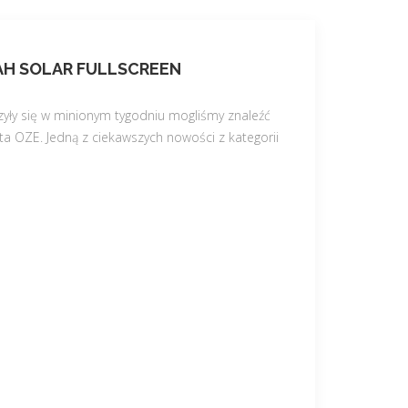
AH SOLAR FULLSCREEN
zyły się w minionym tygodniu mogliśmy znaleźć
ta OZE. Jedną z ciekawszych nowości z kategorii