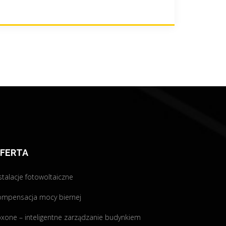
FERTA
stalacje fotowoltaiczne
ompensacja mocy biernej
xone – inteligentne zarządzanie budynkiem