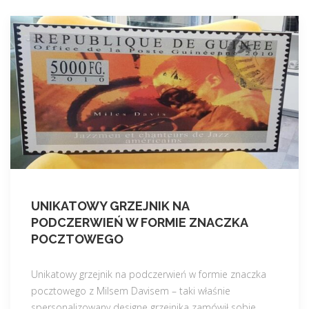
UNIKATOWY GRZEJNIK NA
PODCZERWIEŃ W FORMIE ZNACZKA
POCZTOWEGO
Unikatowy grzejnik na podczerwień w formie znaczka
pocztowego z Milsem Davisem – taki właśnie
spersonalizowany designe grzejnika zamówił sobie