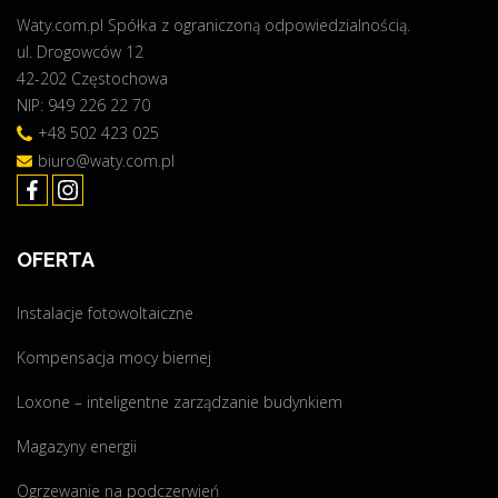
y
Waty.com.pl Spółka z ograniczoną odpowiedzialnością.
c
ś
ul. Drogowców 12
z
c
42-202 Częstochowa
e
i
NIP: 949 226 22 70
r
z
w
+48 502 423 025
e
i
biuro@waty.com.pl
s
e
ł
n
o
i
ń
OFERTA
ą
c
–
a
Instalacje fotowoltaiczne
p
p
a
Kompensacja mocy biernej
o
n
d
e
Loxone – inteligentne zarządzanie budynkiem
c
l
z
Magazyny energii
e
a
g
Ogrzewanie na podczerwień
s