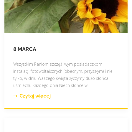
i
k
n
a
p
o
d
8 MARCA
c
z
Wszystkim Paniom szczęśliwym posiadaczkom
e
instalacji fotowoltaicznych (obecnym, przyszłym) i nie
r
tylko, w dniu Waszego święta życzymy dużo słońca i
w
uśmiechu każdego dnia Niech słońce w
…
i
e
Czytaj więcej
"
ń
8
w
m
f
a
o
r
r