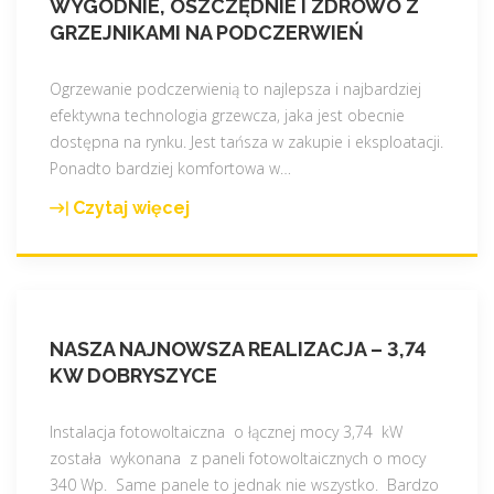
WYGODNIE, OSZCZĘDNIE I ZDROWO Z
c
m
GRZEJNIKAMI NA PODCZERWIEŃ
a
i
"
e
Ogrzewanie podczerwienią to najlepsza i najbardziej
z
efektywna technologia grzewcza, jaka jest obecnie
n
dostępna na rynku. Jest tańsza w zakupie i eksploatacji.
a
Ponadto bardziej komfortowa w
…
c
z
Czytaj więcej
"
k
W
a
y
p
g
o
o
c
NASZA NAJNOWSZA REALIZACJA – 3,74
d
z
KW DOBRYSZYCE
n
t
i
o
e
Instalacja fotowoltaiczna o łącznej mocy 3,74 kW
w
,
została wykonana z paneli fotowoltaicznych o mocy
e
o
340 Wp. Same panele to jednak nie wszystko. Bardzo
g