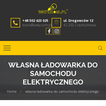
+48 502 423 025
ul. Drogowców 12
biuro@waty.com.pl
42-202 Częstochowa
WŁASNA ŁADOWARKA DO
SAMOCHODU
ELEKTRYCZNEGO
Home
/
własna ładowarka do samochodu elektrycznego