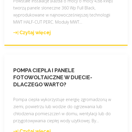
n
Powstałe instalacje (każda o mocy o mocy 4,68 kWp)
o
tworzą panele słoneczne 360 Wp Full Black,
w
wyprodukowane w najnowocześniejszej technologii
s
MWT HALF-CUT PERC. Moduły MWT
…
z
Czytaj więcej
"
a
N
r
a
e
s
a
i
l
POMPA CIEPŁA I PANELE
K
i
FOTOWOLTAICZNE W DUECIE-
l
z
DLACZEGO WARTO?
i
a
e
c
n
Pompa ciepła wykorzystuje energię zgromadzoną w
j
c
ziemi, powietrzu lub wodzie do ogrzewania lub
a
i
chłodzenia pomieszczeń w domu, wentylacji lub do
–
j
przygotowywania ciepłej wody użytkowej. By
…
3
u
,
Czytaj więcej