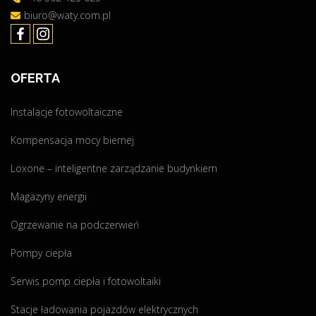
T
e
a
biuro@waty.com.pl
E
n
–
P
i
i
O
o
n
W
w
OFERTA
s
I
y
t
E
c
Instalacje fotowoltaiczne
a
T
h
l
Kompensacja mocy biernej
R
!
a
Z
"
c
Loxone – inteligentne zarządzanie budynkiem
E
j
"
Magazyny energii
a
f
Ogrzewanie na podczerwień
o
t
Pompy ciepła
o
Serwis pomp ciepła i fotowoltaiki
w
o
Stacje ładowania pojazdów elektrycznych