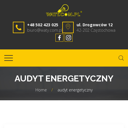
+48 502 423 025
ul. Drogowców 12
biuro@waty.com.pl
42-202 Częstochowa
AUDYT ENERGETYCZNY
Home
/
audyt energetyczny