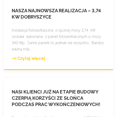
NASZA NAJNOWSZA REALIZACJA – 3,74
KW DOBRYSZYCE
Instalacja fotowoltaiczna o łącznej mocy 3,74 kW
została wykonana z paneli fotowoltaicznych o mocy
340 Wp. Same panele to jednak nie wszystko. Bardzo
ważną rolę
…
Czytaj więcej
"
N
a
s
z
NASI KLIENCI JUŻ NA ETAPIE BUDOWY
a
CZERPIĄ KORZYŚCI ZE SŁOŃCA
n
PODCZAS PRAC WYKOŃCZENIOWYCH!
a
j