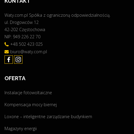
KONTAKT
s
c
z
y
Waty.com.pl Spółka z ograniczoną odpowiedzialnością.
a
9
ul. Drogowców 12
r
,
42-202 Częstochowa
e
5
NIP: 949 226 22 70
a
2
l
+48 502 423 025
k
i
biuro@waty.com.pl
W
z
p
a
"
c
OFERTA
j
a
Instalacje fotowoltaiczne
–
C
Kompensacja mocy biernej
z
ę
Loxone – inteligentne zarządzanie budynkiem
s
Magazyny energii
t