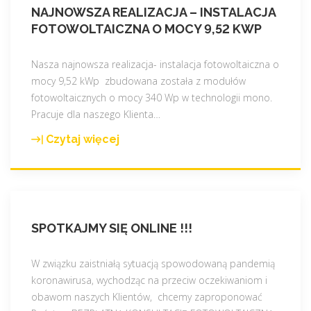
k
c
-
NAJNOWSZA REALIZACJA – INSTALACJA
o
z
S
FOTOWOLTAICZNA O MOCY 9,52 KWP
t
n
d
e
e
o
Nasza najnowsza realizacja- instalacja fotowoltaiczna o
r
w
s
mocy 9,52 kWp zbudowana została z modułów
a
d
t
fotowoltaicznych o mocy 340 Wp w technologii mono.
z
u
ę
Pracuje dla naszego Klienta
…
z
e
p
r
c
n
Czytaj więcej
"
a
i
e
N
b
e
w
a
a
-
n
j
t
d
a
n
e
l
s
SPOTKAJMY SIĘ ONLINE !!!
o
m
a
z
w
i
c
e
s
W związku zaistniałą sytuacją spowodowaną pandemią
d
z
j
z
koronawirusa, wychodząc na przeciw oczekiwaniom i
o
e
o
a
obawom naszych Klientów, chcemy zaproponować
t
g
f