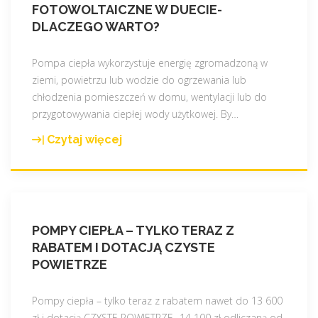
d
FOTOWOLTAICZNE W DUECIE-
w
o
DLACZEGO WARTO?
a
w
n
y
i
Pompa ciepła wykorzystuje energię zgromadzoną w
!
e
ziemi, powietrzu lub wodzie do ogrzewania lub
"
p
chłodzenia pomieszczeń w domu, wentylacji lub do
o
przygotowywania ciepłej wody użytkowej. By
…
d
Czytaj więcej
"
c
P
z
o
e
m
r
p
w
POMPY CIEPŁA – TYLKO TERAZ Z
a
i
RABATEM I DOTACJĄ CZYSTE
c
e
POWIETRZE
i
n
e
i
p
Pompy ciepła – tylko teraz z rabatem nawet do 13 600
ą
ł
zł i dotacją CZYSTE POWIETRZE- 14 100 zł odliczaną od