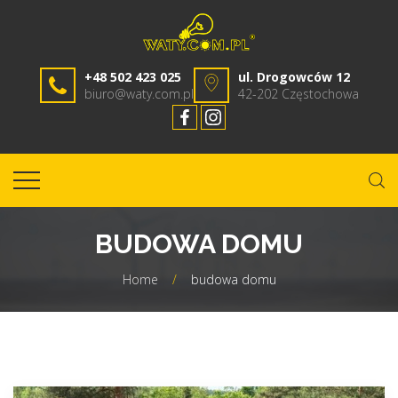
+48 502 423 025
ul. Drogowców 12
biuro@waty.com.pl
42-202 Częstochowa
BUDOWA DOMU
Home
/
budowa domu