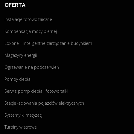
"
b
e
w
e
OFERTA
a
-
n
t
d
a
w
Instalacje fotowoltaiczne
e
l
s
m
Kompensacja mocy biernej
a
z
p
i
c
e
Loxone – inteligentne zarządzanie budynkiem
d
z
j
i
o
e
o
Magazyny energii
t
g
f
s
a
Ogrzewanie na podczerwień
o
e
c
w
r
ó
Pompy ciepła
j
a
c
ą
r
i
w
Serwis pomp ciepła i fotowoltaiki
C
t
e
Z
Stacje ładowania pojazdów elektrycznych
o
!
Y
?
!
Systemy klimatyzacji
S
"
!
T
"
Turbiny wiatrowe
E