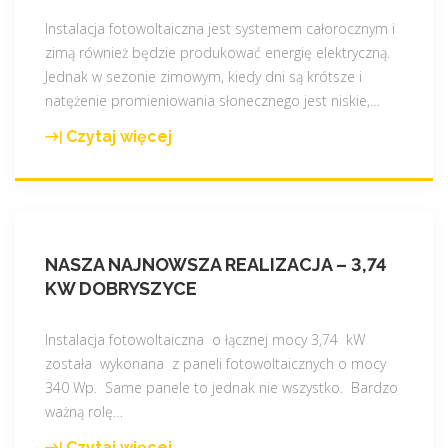
Instalacja fotowoltaiczna jest systemem całorocznym i
zimą również będzie produkować energię elektryczną.
Jednak w sezonie zimowym, kiedy dni są krótsze i
natężenie promieniowania słonecznego jest niskie,
…
Czytaj więcej
"
Ś
n
i
e
NASZA NAJNOWSZA REALIZACJA – 3,74
g
KW DOBRYSZYCE
i
f
o
Instalacja fotowoltaiczna o łącznej mocy 3,74 kW
t
została wykonana z paneli fotowoltaicznych o mocy
o
340 Wp. Same panele to jednak nie wszystko. Bardzo
w
ważną rolę
…
o
Czytaj więcej