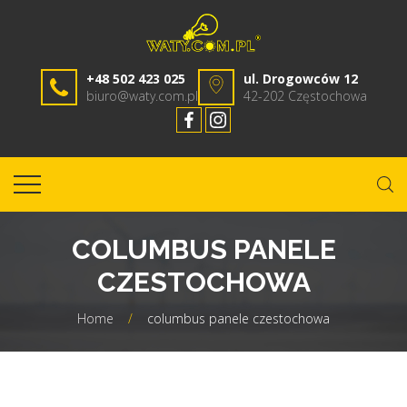
+48 502 423 025
ul. Drogowców 12
biuro@waty.com.pl
42-202 Częstochowa
COLUMBUS PANELE
CZESTOCHOWA
Home
/
columbus panele czestochowa