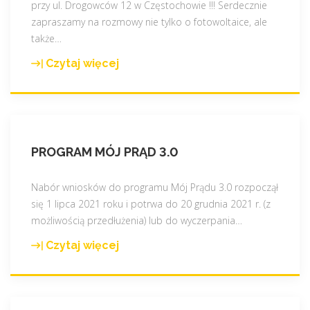
przy ul. Drogowców 12 w Częstochowie !!! Serdecznie
zapraszamy na rozmowy nie tylko o fotowoltaice, ale
także
…
Czytaj więcej
"
N
o
w
a
PROGRAM MÓJ PRĄD 3.0
s
i
e
Nabór wniosków do programu Mój Prądu 3.0 rozpoczął
d
się 1 lipca 2021 roku i potrwa do 20 grudnia 2021 r. (z
z
możliwością przedłużenia) lub do wyczerpania
…
i
Czytaj więcej
"
b
P
a
r
"
o