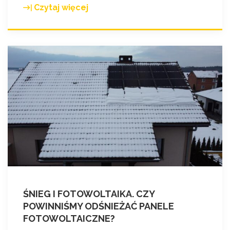
Czytaj więcej
"
8
m
a
r
c
a
"
ŚNIEG I FOTOWOLTAIKA. CZY
POWINNIŚMY ODŚNIEŻAĆ PANELE
FOTOWOLTAICZNE?