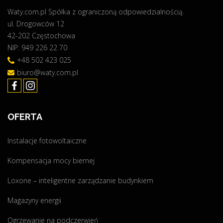
Waty.com.pl Spółka z ograniczoną odpowiedzialnością.
r
ul. Drogowców 12
o
42-202 Częstochowa
t
NIP: 949 226 22 70
e
c
+48 502 423 025
t
biuro@waty.com.pl
"
OFERTA
Instalacje fotowoltaiczne
Kompensacja mocy biernej
Loxone – inteligentne zarządzanie budynkiem
Magazyny energii
Ogrzewanie na podczerwień