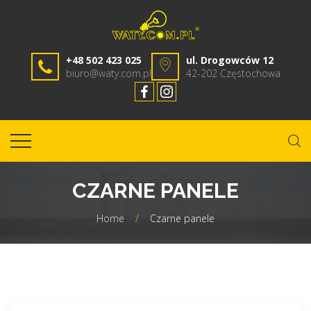
+48 502 423 025
ul. Drogowców 12
biuro@waty.com.pl
42-202 Częstochowa
CZARNE PANELE
Home
/
Czarne panele