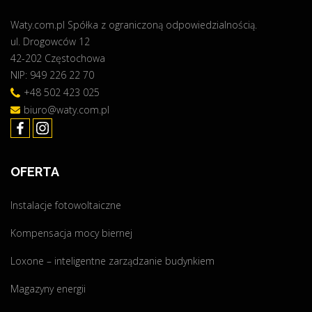
ó
Waty.com.pl Spółka z ograniczoną odpowiedzialnością.
j
ul. Drogowców 12
P
42-202 Częstochowa
r
NIP: 949 226 22 70
ą
d
+48 502 423 025
5
biuro@waty.com.pl
.
0
"
OFERTA
Instalacje fotowoltaiczne
Kompensacja mocy biernej
Loxone – inteligentne zarządzanie budynkiem
Magazyny energii