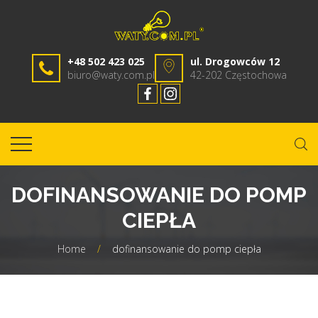
+48 502 423 025
ul. Drogowców 12
biuro@waty.com.pl
42-202 Częstochowa
DOFINANSOWANIE DO POMP
CIEPŁA
Home
/
dofinansowanie do pomp ciepła