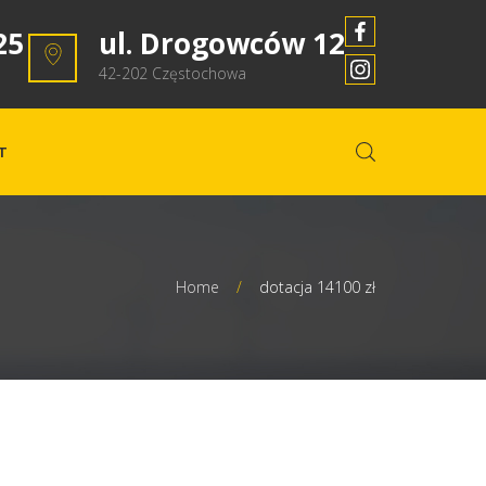
25
ul. Drogowców 12
42-202 Częstochowa
T
Home
/
dotacja 14100 zł