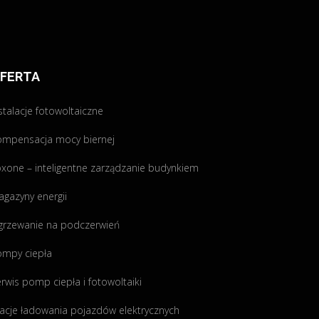
FERTA
stalacje fotowoltaiczne
ompensacja mocy biernej
xone – inteligentne zarządzanie budynkiem
gazyny energii
grzewanie na podczerwień
ompy ciepła
rwis pomp ciepła i fotowoltaiki
acje ładowania pojazdów elektrycznych