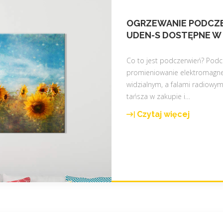
OGRZEWANIE PODCZE
UDEN-S DOSTĘPNE W N
Co to jest podczerwień? Pod
promieniowanie elektromagne
widzialnym, a falami radiowym
tańsza w zakupie i
…
Czytaj więcej
"
O
g
r
z
e
w
a
n