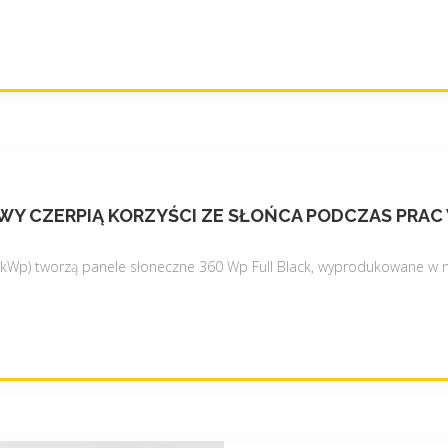
UDOWY CZERPIĄ KORZYŚCI ZE SŁOŃCA PODCZAS PR
8 kWp) tworzą panele słoneczne 360 Wp Full Black, wyprodukowane w 