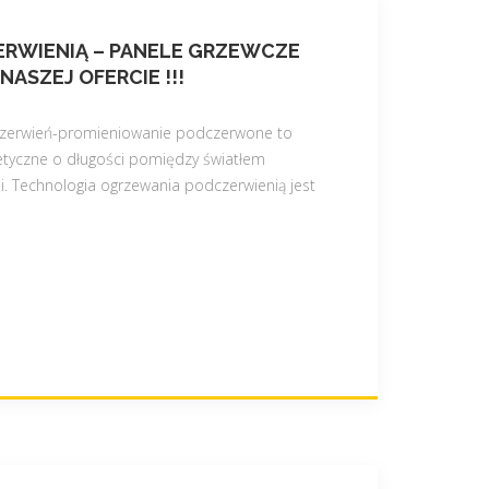
RWIENIĄ – PANELE GRZEWCZE
ASZEJ OFERCIE !!!
czerwień-promieniowanie podczerwone to
tyczne o długości pomiędzy światłem
i. Technologia ogrzewania podczerwienią jest