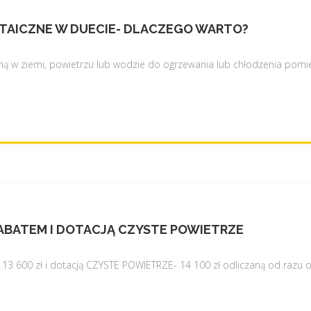
i
e
LTAICZNE W DUECIE- DLACZEGO WARTO?
p
o
ą w ziemi, powietrzu lub wodzie do ogrzewania lub chłodzenia pomie
d
c
z
e
r
w
i
e
n
i
RABATEM I DOTACJĄ CZYSTE POWIETRZE
ą
–
 13 600 zł i dotacją CZYSTE POWIETRZE- 14 100 zł odliczaną od razu 
p
a
n