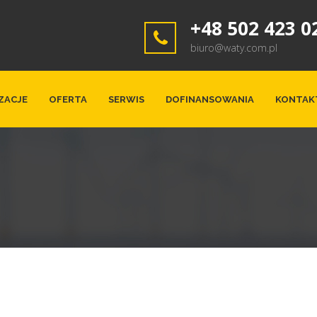
+48 502 423 0
biuro@waty.com.pl
ZACJE
OFERTA
SERWIS
DOFINANSOWANIA
KONTAK