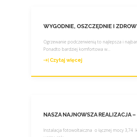
WYGODNIE, OSZCZĘDNIE I ZDROW
Ogrzewanie podczerwienią to najlepsza i najbard
Ponadto bardziej komfortowa w
…
Czytaj więcej
"
W
y
g
o
d
n
NASZA NAJNOWSZA REALIZACJA –
i
e
,
Instalacja fotowoltaiczna o łącznej mocy 3,7
o