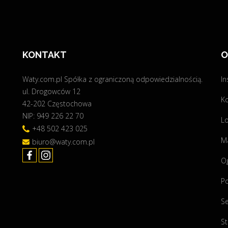
i
a
e
l
!
a
!
c
!
KONTAKT
O
j
"
a
f
Waty.com.pl Spółka z ograniczoną odpowiedzialnością.
In
o
ul. Drogowców 12
K
t
42-202 Częstochowa
o
NIP: 949 226 22 70
Lo
w
+48 502 423 025
o
Ma
biuro@waty.com.pl
l
O
t
a
P
i
c
Se
z
St
n