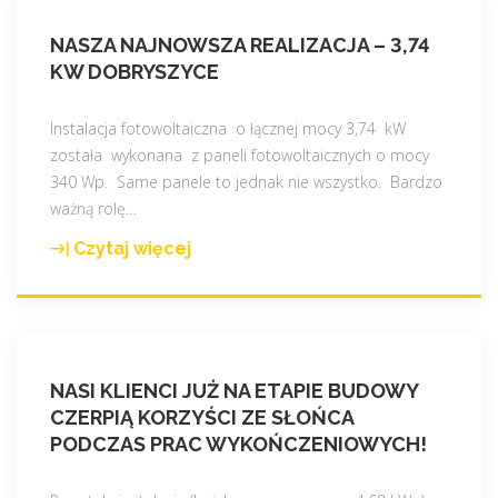
NASZA NAJNOWSZA REALIZACJA – 3,74
KW DOBRYSZYCE
Instalacja fotowoltaiczna o łącznej mocy 3,74 kW
została wykonana z paneli fotowoltaicznych o mocy
340 Wp. Same panele to jednak nie wszystko. Bardzo
ważną rolę
…
Czytaj więcej
"
N
a
s
z
NASI KLIENCI JUŻ NA ETAPIE BUDOWY
a
CZERPIĄ KORZYŚCI ZE SŁOŃCA
n
PODCZAS PRAC WYKOŃCZENIOWYCH!
a
j