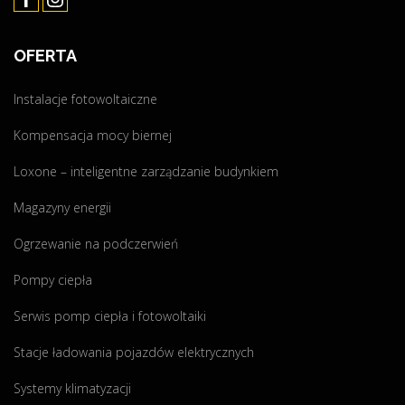
p
a
"
c
OFERTA
j
a
Instalacje fotowoltaiczne
–
C
Kompensacja mocy biernej
z
ę
Loxone – inteligentne zarządzanie budynkiem
s
Magazyny energii
t
o
Ogrzewanie na podczerwień
c
h
Pompy ciepła
o
Serwis pomp ciepła i fotowoltaiki
w
a
Stacje ładowania pojazdów elektrycznych
"
Systemy klimatyzacji