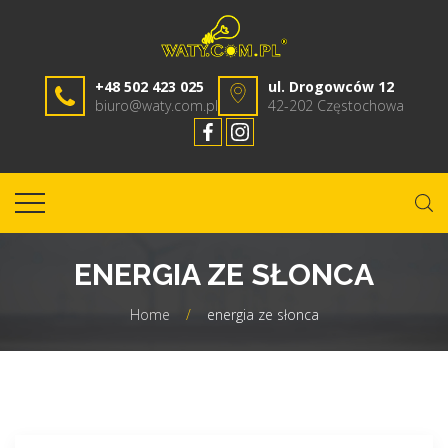
+48 502 423 025
ul. Drogowców 12
biuro@waty.com.pl
42-202 Częstochowa
ENERGIA ZE SŁONCA
Home
/
energia ze słonca