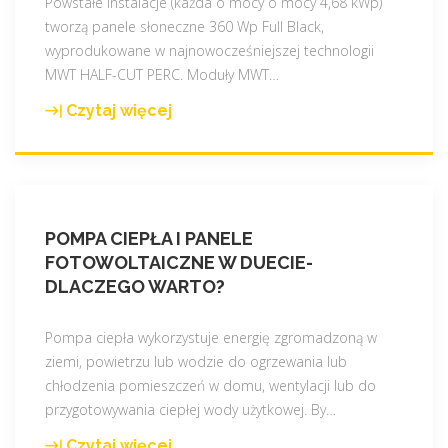
n
Powstałe instalacje (każda o mocy o mocy 4,68 kWp)
o
tworzą panele słoneczne 360 Wp Full Black,
w
wyprodukowane w najnowocześniejszej technologii
s
MWT HALF-CUT PERC. Moduły MWT
…
z
Czytaj więcej
"
a
N
r
a
e
s
a
i
l
POMPA CIEPŁA I PANELE
K
i
FOTOWOLTAICZNE W DUECIE-
l
z
DLACZEGO WARTO?
i
a
e
c
n
Pompa ciepła wykorzystuje energię zgromadzoną w
j
c
ziemi, powietrzu lub wodzie do ogrzewania lub
a
i
chłodzenia pomieszczeń w domu, wentylacji lub do
–
j
przygotowywania ciepłej wody użytkowej. By
…
3
u
,
Czytaj więcej