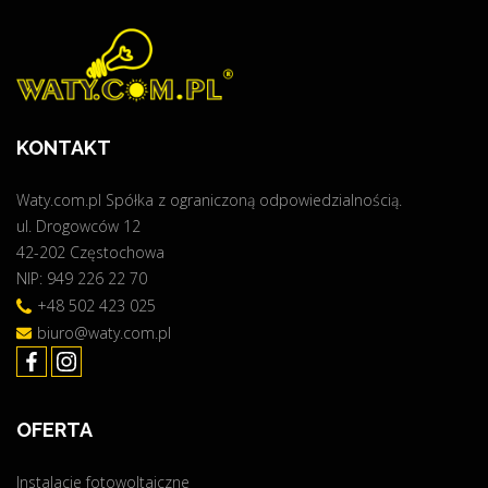
E
j
–
P
m
i
O
y
n
W
s
s
I
i
t
E
KONTAKT
ę
a
T
O
l
R
Waty.com.pl Spółka z ograniczoną odpowiedzialnością.
N
a
Z
ul. Drogowców 12
L
c
E
42-202 Częstochowa
I
j
"
NIP: 949 226 22 70
N
a
E
f
+48 502 423 025
!
o
biuro@waty.com.pl
!
t
!
o
"
w
OFERTA
o
l
Instalacje fotowoltaiczne