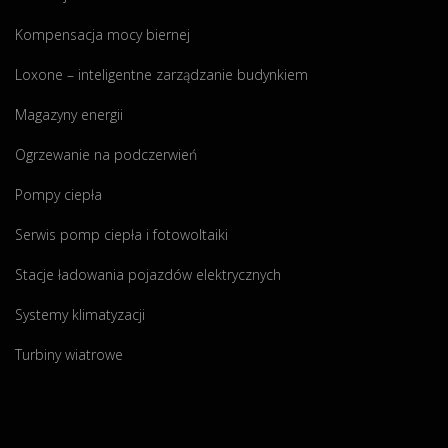
t
a
Kompensacja mocy biernej
i
c
Loxone – inteligentne zarządzanie budynkiem
z
Magazyny energii
n
a
Ogrzewanie na podczerwień
o
m
Pompy ciepła
o
Serwis pomp ciepła i fotowoltaiki
c
y
Stacje ładowania pojazdów elektrycznych
9
,
Systemy klimatyzacji
5
Turbiny wiatrowe
2
k
W
p