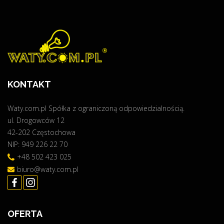
k
j
T
"
a
a
E
j
–
P
m
i
O
y
n
W
s
s
I
i
t
E
KONTAKT
ę
a
T
O
l
R
Waty.com.pl Spółka z ograniczoną odpowiedzialnością.
N
a
Z
ul. Drogowców 12
L
c
E
42-202 Częstochowa
I
j
"
NIP: 949 226 22 70
N
a
E
+48 502 423 025
f
!
o
biuro@waty.com.pl
!
t
!
o
"
w
OFERTA
o