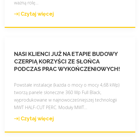
ważną rolę
…
Czytaj więcej
"
N
a
s
z
NASI KLIENCI JUŻ NA ETAPIE BUDOWY
a
CZERPIĄ KORZYŚCI ZE SŁOŃCA
n
PODCZAS PRAC WYKOŃCZENIOWYCH!
a
j
n
Powstałe instalacje (każda o mocy o mocy 4,68 kWp)
o
tworzą panele słoneczne 360 Wp Full Black,
w
wyprodukowane w najnowocześniejszej technologii
s
MWT HALF-CUT PERC. Moduły MWT
…
z
Czytaj więcej
"
a
N
r
a
e