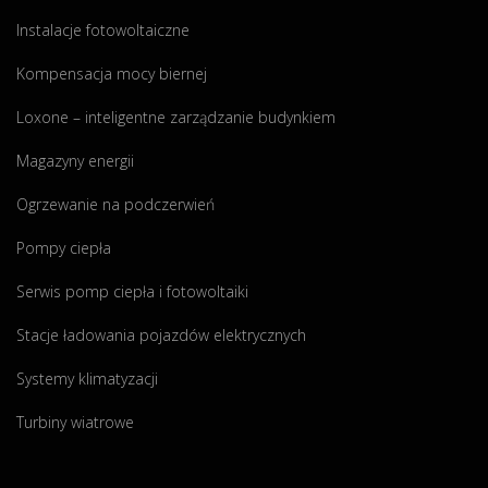
l
Instalacje fotowoltaiczne
t
a
Kompensacja mocy biernej
i
c
Loxone – inteligentne zarządzanie budynkiem
z
Magazyny energii
n
a
Ogrzewanie na podczerwień
o
m
Pompy ciepła
o
Serwis pomp ciepła i fotowoltaiki
c
y
Stacje ładowania pojazdów elektrycznych
9
,
Systemy klimatyzacji
5
Turbiny wiatrowe
2
k
W