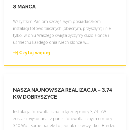
8 MARCA
Wszystkim Paniom szczęśliwym posiadaczkom
instalacji fotowoltaicznych (obecnym, przyszłym) i nie
tylko, w dniu Waszego święta życzymy dużo słońca i
uśmiechu każdego dnia Niech słońce w
…
Czytaj więcej
"
8
m
a
r
NASZA NAJNOWSZA REALIZACJA – 3,74
c
KW DOBRYSZYCE
a
"
Instalacja fotowoltaiczna o łącznej mocy 3,74 kW
została wykonana z paneli fotowoltaicznych o mocy
340 Wp. Same panele to jednak nie wszystko. Bardzo