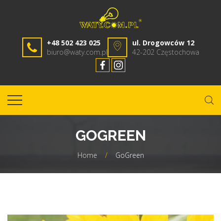
+48 502 423 025
ul. Drogowców 12
biuro@waty.com.pl
42-202 Częstochowa
GOGREEN
Home
/
GoGreen