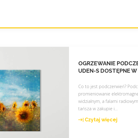
OGRZEWANIE PODCZE
UDEN-S DOSTĘPNE W N
Co to jest podczerwień? Pod
promieniowanie elektromagne
widzialnym, a falami radiowym
tańsza w zakupie i
…
Czytaj więcej
"
O
g