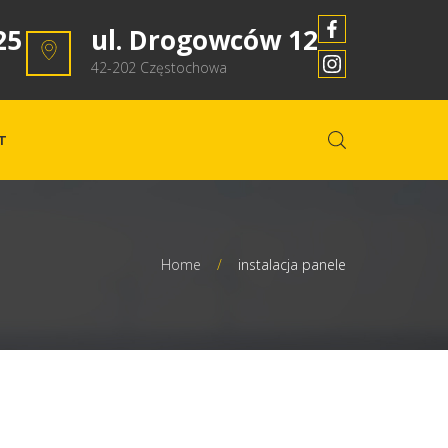
25
ul. Drogowców 12
42-202 Częstochowa
T
Home
/
instalacja panele