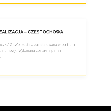
EALIZACJA – CZĘSTOCHOWA
mocy 6,12 kWp, została zainstalowana w centrum
cia umowy! Wykonana została z paneli
…