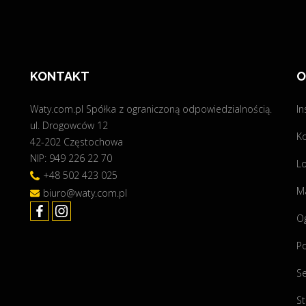
l
j
t
n
a
o
i
w
c
KONTAKT
O
s
z
z
n
Waty.com.pl Spółka z ograniczoną odpowiedzialnością.
In
a
a
ul. Drogowców 12
r
K
o
42-202 Częstochowa
e
m
NIP: 949 226 22 70
a
Lo
o
+48 502 423 025
l
c
Ma
biuro@waty.com.pl
i
y
z
O
9
a
,
c
P
5
j
2
Se
a
k
–
St
W