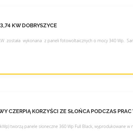
 3,74 KW DOBRYSZYCE
4 kW została wykonana z paneli fotowoltaicznych o mocy 340 Wp. Sa
UDOWY CZERPIĄ KORZYŚCI ZE SŁOŃCA PODCZAS PR
8 kWp) tworzą panele słoneczne 360 Wp Full Black, wyprodukowane w 