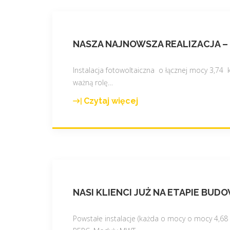
NASZA NAJNOWSZA REALIZACJA –
Instalacja fotowoltaiczna o łącznej mocy 3,7
ważną rolę
…
Czytaj więcej
"
N
a
s
z
a
n
NASI KLIENCI JUŻ NA ETAPIE B
a
j
n
Powstałe instalacje (każda o mocy o mocy 4,6
o