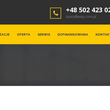
+48 502 423 0
biuro@waty.com.pl
ZACJE
OFERTA
SERWIS
DOFINANSOWANIA
KONTAK