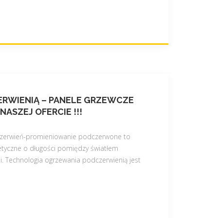
RWIENIĄ – PANELE GRZEWCZE
ASZEJ OFERCIE !!!
czerwień-promieniowanie podczerwone to
tyczne o długości pomiędzy światłem
i. Technologia ogrzewania podczerwienią jest