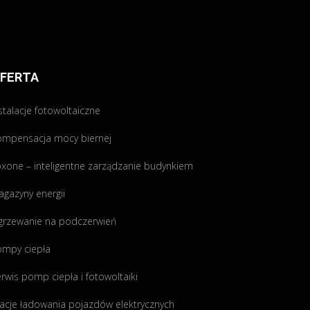
FERTA
stalacje fotowoltaiczne
ompensacja mocy biernej
xone – inteligentne zarządzanie budynkiem
gazyny energii
grzewanie na podczerwień
ompy ciepła
rwis pomp ciepła i fotowoltaiki
acje ładowania pojazdów elektrycznych