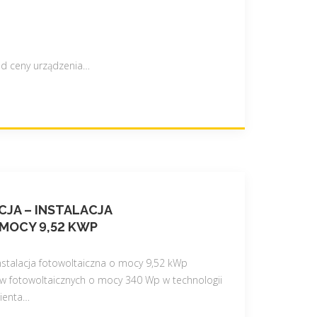
od ceny urządzenia
…
JA – INSTALACJA
MOCY 9,52 KWP
instalacja fotowoltaiczna o mocy 9,52 kWp
 fotowoltaicznych o mocy 340 Wp w technologii
ienta
…