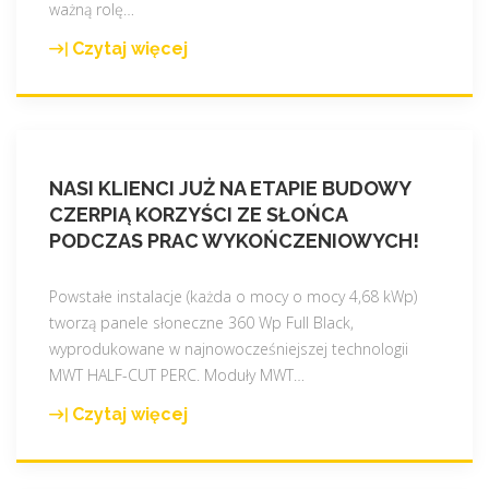
ważną rolę
…
Czytaj więcej
"
N
a
s
z
NASI KLIENCI JUŻ NA ETAPIE BUDOWY
a
CZERPIĄ KORZYŚCI ZE SŁOŃCA
n
PODCZAS PRAC WYKOŃCZENIOWYCH!
a
j
n
Powstałe instalacje (każda o mocy o mocy 4,68 kWp)
o
tworzą panele słoneczne 360 Wp Full Black,
w
wyprodukowane w najnowocześniejszej technologii
s
MWT HALF-CUT PERC. Moduły MWT
…
z
Czytaj więcej
"
a
N
r
a
e