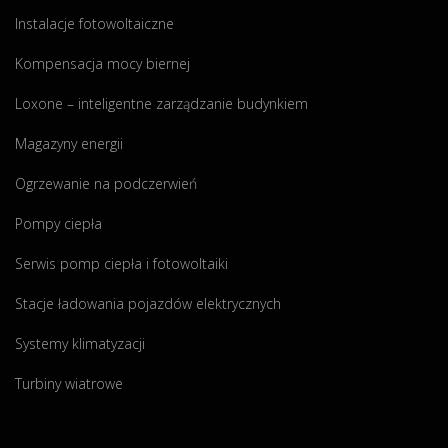
r
c
n
!
Instalacje fotowoltaiczne
a
i
e
"
b
e
w
Kompensacja mocy biernej
a
-
n
t
d
a
Loxone – inteligentne zarządzanie budynkiem
e
l
s
Magazyny energii
m
a
z
i
c
e
Ogrzewanie na podczerwień
d
z
j
o
e
o
Pompy ciepła
t
g
f
Serwis pomp ciepła i fotowoltaiki
a
o
e
c
w
r
Stacje ładowania pojazdów elektrycznych
j
a
c
ą
r
i
Systemy klimatyzacji
C
t
e
Turbiny wiatrowe
Z
o
!
Y
?
!
S
"
!