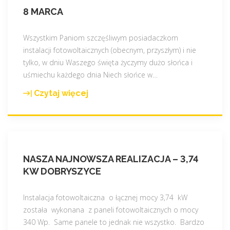
8 MARCA
Wszystkim Paniom szczęśliwym posiadaczkom
instalacji fotowoltaicznych (obecnym, przyszłym) i nie
tylko, w dniu Waszego święta życzymy dużo słońca i
uśmiechu każdego dnia Niech słońce w
…
Czytaj więcej
"
8
m
a
r
NASZA NAJNOWSZA REALIZACJA – 3,74
c
KW DOBRYSZYCE
a
"
Instalacja fotowoltaiczna o łącznej mocy 3,74 kW
została wykonana z paneli fotowoltaicznych o mocy
340 Wp. Same panele to jednak nie wszystko. Bardzo