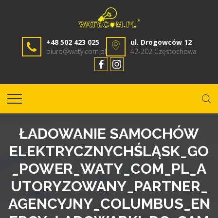
+48 502 423 025
ul. Drogowców 12
biuro@waty.com.pl
42-202 Częstochowa
ŁADOWANIE SAMOCHÓW
ELEKTRYCZNYCHŚLĄSK_GO
_POWER_WATY_COM_PL_A
UTORYZOWANY_PARTNER_
AGENCYJNY_COLUMBUS_EN