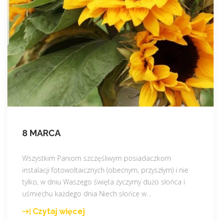
a
n
a
s
z
e
g
o
b
i
u
8 MARCA
r
a
Wszystkim Paniom szczęśliwym posiadaczkom
j
instalacji fotowoltaicznych (obecnym, przyszłym) i nie
u
tylko, w dniu Waszego święta życzymy dużo słońca i
ż
uśmiechu każdego dnia Niech słońce w
…
w
k
Czytaj więcej
"
r