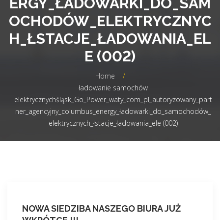
ERGY_ŁADOWARKI_DO_SAM
OCHODÓW_ELEKTRYCZNYC
H_ŁSTACJE_ŁADOWANIA_EL
E (002)
Home
/
ładowanie samochów
elektrycznychśląsk_Go_Power_waty_com_pl_autoryzowany_part
ner_agencyjny_columbus_energy_ładowarki_do_samochodów_
elektrycznych_łstacje_ładowania_ele (002)
NOWA SIEDZIBA NASZEGO BIURA JUŻ