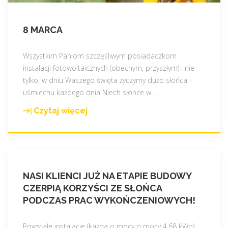
8 MARCA
Wszystkim Paniom szczęśliwym posiadaczkom
instalacji fotowoltaicznych (obecnym, przyszłym) i nie
tylko, w dniu Waszego święta życzymy dużo słońca i
uśmiechu każdego dnia Niech słońce w
…
Czytaj więcej
"
8
m
a
r
NASI KLIENCI JUŻ NA ETAPIE BUDOWY
c
CZERPIĄ KORZYŚCI ZE SŁOŃCA
a
PODCZAS PRAC WYKOŃCZENIOWYCH!
"
Powstałe instalacje (każda o mocy o mocy 4,68 kWp)