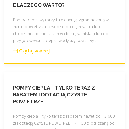
p
DLACZEGO WARTO?
a
i
n
ą
i
Pompa ciepła wykorzystuje energię zgromadzoną w
k
e
ziemi, powietrzu lub wodzie do ogrzewania lub
o
p
chłodzenia pomieszczeń w domu, wentylacji lub do
r
o
przygotowywania ciepłej wody użytkowej. By
…
z
d
Czytaj więcej
y
"
c
ś
P
z
c
o
e
i
m
r
z
p
w
e
POMPY CIEPŁA – TYLKO TERAZ Z
a
i
s
RABATEM I DOTACJĄ CZYSTE
c
e
ł
POWIETRZE
i
n
o
e
i
ń
p
Pompy ciepła – tylko teraz z rabatem nawet do 13 600
ą
c
ł
zł i dotacją CZYSTE POWIETRZE- 14 100 zł odliczaną od
–
a