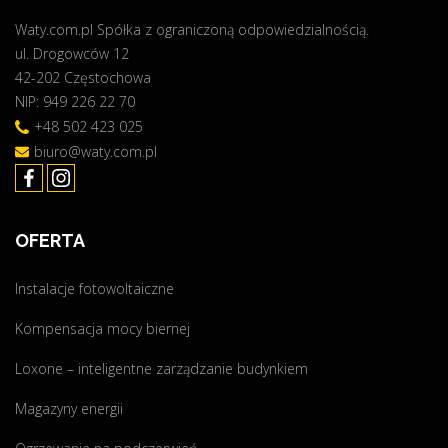
z
y
Waty.com.pl Spółka z ograniczoną odpowiedzialnością.
a
9
ul. Drogowców 12
r
,
42-202 Częstochowa
e
5
NIP: 949 226 22 70
a
2
l
+48 502 423 025
k
i
biuro@waty.com.pl
W
z
p
a
"
c
OFERTA
j
a
Instalacje fotowoltaiczne
–
C
Kompensacja mocy biernej
z
ę
Loxone – inteligentne zarządzanie budynkiem
s
Magazyny energii
t
o