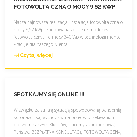
e
o
z
S
FOTOWOLTAICZNA O MOCY 9,52 KWP
n
t
n
d
i
e
e
o
Nasza najnowsza realizacja- instalacja fotowoltaiczna o
o
r
w
s
mocy 9,52 kWp zbudowana została z modułów
w
a
d
t
fotowoltaicznych o mocy 340 Wp w technologii mono.
y
z
u
ę
Pracuje dla naszego Klienta
…
c
z
e
p
h
r
c
n
Czytaj więcej
"
!
a
i
e
N
"
b
e
w
a
a
-
n
j
t
d
a
n
e
l
s
SPOTKAJMY SIĘ ONLINE !!!
o
m
a
z
w
i
c
e
s
W związku zaistniałą sytuacją spowodowaną pandemią
d
z
j
z
koronawirusa, wychodząc na przeciw oczekiwaniom i
o
e
o
a
obawom naszych Klientów, chcemy zaproponować
t
g
f
r
Państwu BEZPŁATNĄ KONSULTACJĘ FOTOWOLTAICZNĄ
a
o
e