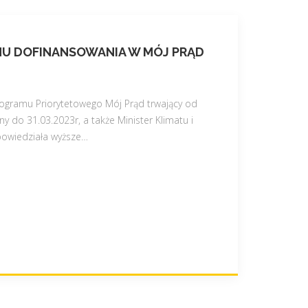
MU DOFINANSOWANIA W MÓJ PRĄD
gramu Priorytetowego Mój Prąd trwający od
ny do 31.03.2023r, a także Minister Klimatu i
owiedziała wyższe
…