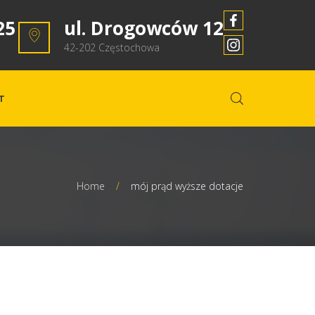
25
ul. Drogowców 12
42-202 Częstochowa
T
Home
/
mój prąd wyższe dotacje