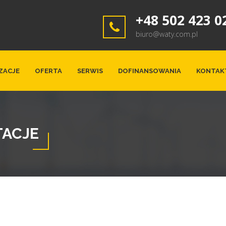
+48 502 423 0
biuro@waty.com.pl
ZACJE
OFERTA
SERWIS
DOFINANSOWANIA
KONTAK
TACJE