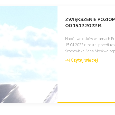
ZWIĘKSZENIE POZIO
OD 15.12.2022 R.
Nabór wniosków w ramach Pro
15.04.2022 r. został przedłużo
Środowiska Anna Moskwa zap
Czytaj więcej
"
Z
w
i
ę
k
s
z
e