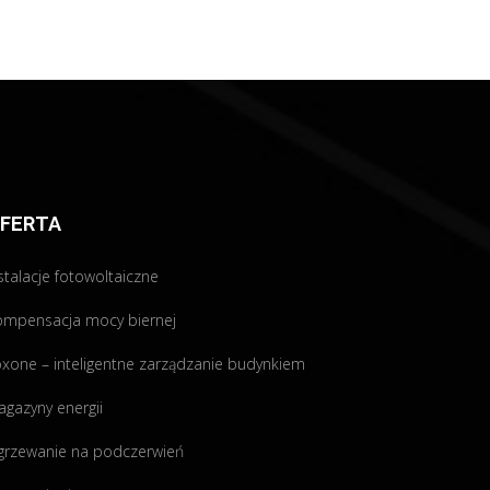
FERTA
stalacje fotowoltaiczne
ompensacja mocy biernej
xone – inteligentne zarządzanie budynkiem
gazyny energii
grzewanie na podczerwień