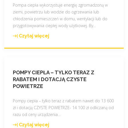
ą
?
i
Pompa ciepła wykorzystuje energię zgromadzoną w
k
"
e
ziemi, powietrzu lub wodzie do ogrzewania lub
o
p
chłodzenia pomieszczeń w domu, wentylacji lub do
r
o
przygotowywania ciepłej wody użytkowej. By
…
z
d
Czytaj więcej
y
"
c
ś
P
z
c
o
e
i
m
r
z
p
w
e
POMPY CIEPŁA – TYLKO TERAZ Z
a
i
s
RABATEM I DOTACJĄ CZYSTE
c
e
ł
POWIETRZE
i
n
o
e
i
ń
p
Pompy ciepła – tylko teraz z rabatem nawet do 13 600
ą
c
ł
zł i dotacją CZYSTE POWIETRZE- 14 100 zł odliczaną od
–
a
a
razu od ceny urządzenia
…
p
p
i
a
Czytaj więcej
o
"