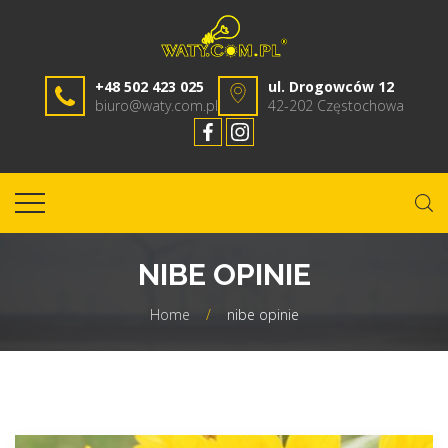
+48 502 423 025
ul. Drogowców 12
biuro@waty.com.pl
42-202 Częstochowa
NIBE OPINIE
Home
/
nibe opinie