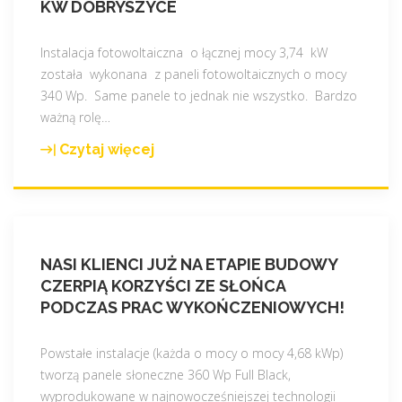
KW DOBRYSZYCE
i
f
o
Instalacja fotowoltaiczna o łącznej mocy 3,74 kW
t
została wykonana z paneli fotowoltaicznych o mocy
o
340 Wp. Same panele to jednak nie wszystko. Bardzo
w
ważną rolę
…
o
Czytaj więcej
"
l
N
t
a
a
s
i
z
k
NASI KLIENCI JUŻ NA ETAPIE BUDOWY
a
a
CZERPIĄ KORZYŚCI ZE SŁOŃCA
n
.
PODCZAS PRAC WYKOŃCZENIOWYCH!
a
C
j
z
n
Powstałe instalacje (każda o mocy o mocy 4,68 kWp)
y
o
tworzą panele słoneczne 360 Wp Full Black,
p
w
wyprodukowane w najnowocześniejszej technologii
o