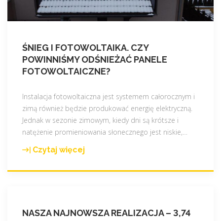
ŚNIEG I FOTOWOLTAIKA. CZY
POWINNIŚMY ODŚNIEŻAĆ PANELE
FOTOWOLTAICZNE?
Instalacja fotowoltaiczna jest systemem całorocznym i
zimą również będzie produkować energię elektryczną.
Jednak w sezonie zimowym, kiedy dni są krótsze i
natężenie promieniowania słonecznego jest niskie,
…
Czytaj więcej
"
Ś
n
i
e
NASZA NAJNOWSZA REALIZACJA – 3,74
g