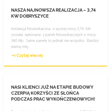
NASZA NAJNOWSZA REALIZACJA – 3,74
KW DOBRYSZYCE
Instalacja fotowoltaiczna o łącznej mocy 3,74 kW
została wykonana z paneli fotowoltaicznych o mocy
340 Wp. Same panele to jednak nie wszystko. Bardzo
ważną rolę
…
Czytaj więcej
"
N
a
s
z
NASI KLIENCI JUŻ NA ETAPIE BUDOWY
a
CZERPIĄ KORZYŚCI ZE SŁOŃCA
n
PODCZAS PRAC WYKOŃCZENIOWYCH!
a
j