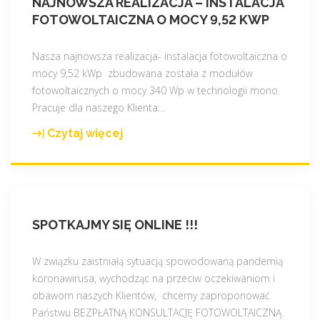
NAJNOWSZA REALIZACJA – INSTALACJA
e
o
z
S
FOTOWOLTAICZNA O MOCY 9,52 KWP
n
t
n
d
i
e
e
o
Nasza najnowsza realizacja- instalacja fotowoltaiczna o
o
r
w
s
mocy 9,52 kWp zbudowana została z modułów
w
a
d
t
fotowoltaicznych o mocy 340 Wp w technologii mono.
y
z
u
ę
Pracuje dla naszego Klienta
…
c
z
e
p
h
r
c
n
Czytaj więcej
"
!
a
i
e
N
"
b
e
w
a
a
-
n
j
t
d
a
n
e
l
s
SPOTKAJMY SIĘ ONLINE !!!
o
m
a
z
w
i
c
e
s
W związku zaistniałą sytuacją spowodowaną pandemią
d
z
j
z
koronawirusa, wychodząc na przeciw oczekiwaniom i
o
e
o
a
obawom naszych Klientów, chcemy zaproponować
t
g
f
r
Państwu BEZPŁATNĄ KONSULTACJĘ FOTOWOLTAICZNĄ
a