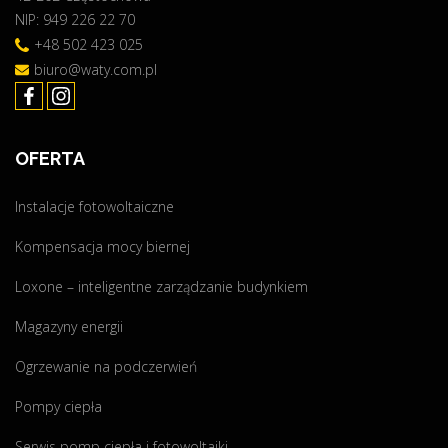
"
NIP: 949 226 22 70
N
a
E
+48 502 423 025
f
!
o
biuro@waty.com.pl
!
t
!
o
"
w
OFERTA
o
l
Instalacje fotowoltaiczne
t
a
Kompensacja mocy biernej
i
c
Loxone – inteligentne zarządzanie budynkiem
z
Magazyny energii
n
a
Ogrzewanie na podczerwień
o
m
Pompy ciepła
o
Serwis pomp ciepła i fotowoltaiki