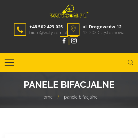
+48 502 423 025
ul. Drogowców 12
biuro@waty.com.pl
42-202 Częstochowa
PANELE BIFACJALNE
Home
/
panele bifacjalne