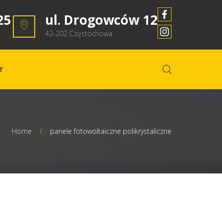
25
ul. Drogowców 12
42-202 Częstochowa
T
Home
/
panele fotowoltaiczne polikrystaliczne