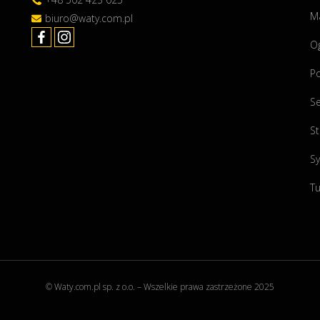
h
Ma
biuro@waty.com.pl
"
O
P
Se
St
Sy
Tu
© Waty.com.pl sp. z o.o. – Wszelkie prawa zastrzeżone 2025