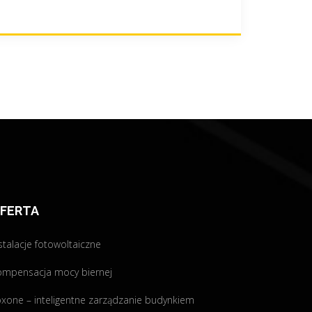
FERTA
stalacje fotowoltaiczne
ompensacja mocy biernej
xone – inteligentne zarządzanie budynkiem