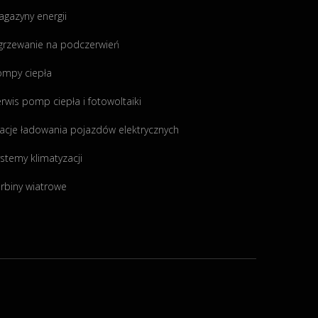
gazyny energii
grzewanie na podczerwień
ompy ciepła
rwis pomp ciepła i fotowoltaiki
acje ładowania pojazdów elektrycznych
stemy klimatyzacji
rbiny wiatrowe