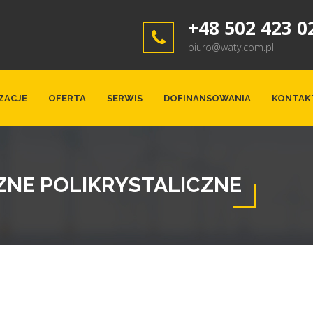
+48 502 423 0
biuro@waty.com.pl
ZACJE
OFERTA
SERWIS
DOFINANSOWANIA
KONTAK
NE POLIKRYSTALICZNE