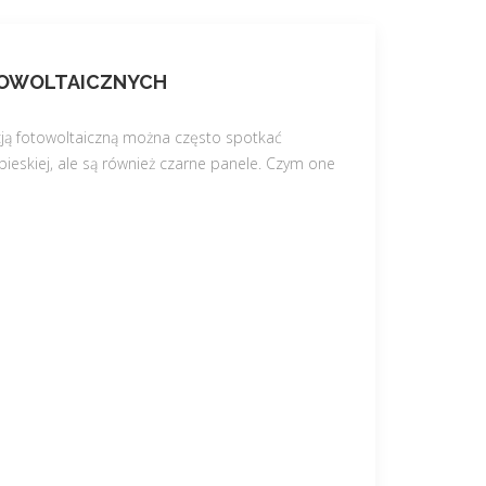
TOWOLTAICZNYCH
ją fotowoltaiczną można często spotkać
bieskiej, ale są również czarne panele. Czym one