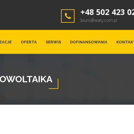
+48 502 423 0
biuro@waty.com.pl
ZACJE
OFERTA
SERWIS
DOFINANSOWANIA
KONTAK
TOWOLTAIKA