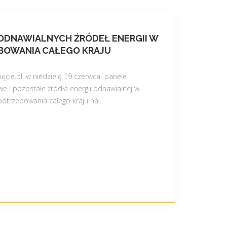
ODNAWIALNYCH ŹRÓDEŁ ENERGII W
BOWANIA CAŁEGO KRAJU
ęcie.pl, w niedzielę 19 czerwca panele
we i pozostałe źródła energii odnawialnej w
otrzebowania całego kraju na
…