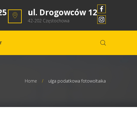
25
ul. Drogowców 12
42-202 Częstochowa
T
Home
/
ulga podatkowa fotowoltaika