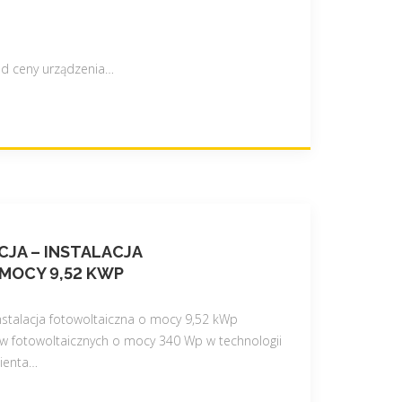
od ceny urządzenia
…
JA – INSTALACJA
MOCY 9,52 KWP
instalacja fotowoltaiczna o mocy 9,52 kWp
 fotowoltaicznych o mocy 340 Wp w technologii
ienta
…