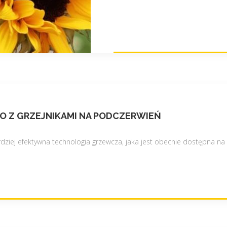
ź
r
ó
d
e
ł
e
n
e
O Z GRZEJNIKAMI NA PODCZERWIEŃ
r
g
ziej efektywna technologia grzewcza, jaka jest obecnie dostępna na ry
i
i
w
p
o
k
r