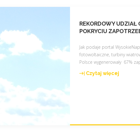
REKORDOWY UDZIAŁ 
POKRYCIU ZAPOTRZE
Jak podaje portal WysokieNapi
fotowoltaiczne, turbiny wiatro
Polsce wygenerowały 67% zap
Czytaj więcej
"
R
e
k
o
r
d
o
w