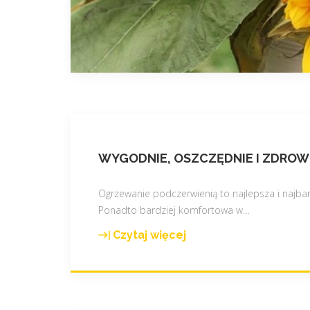
WYGODNIE, OSZCZĘDNIE I ZDROW
Ogrzewanie podczerwienią to najlepsza i najbard
Ponadto bardziej komfortowa w
…
Czytaj więcej
"
W
y
g
o