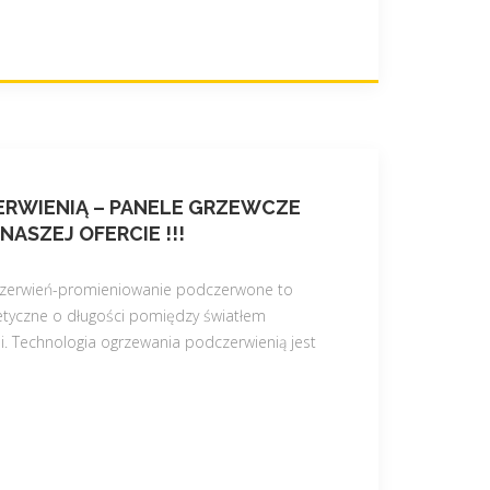
RWIENIĄ – PANELE GRZEWCZE
ASZEJ OFERCIE !!!
czerwień-promieniowanie podczerwone to
tyczne o długości pomiędzy światłem
i. Technologia ogrzewania podczerwienią jest