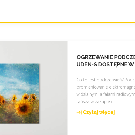
c
a
ł
e
g
o
k
r
OGRZEWANIE PODCZE
a
UDEN-S DOSTĘPNE W N
j
u
Co to jest podczerwień? Pod
"
promieniowanie elektromagne
widzialnym, a falami radiowym
tańsza w zakupie i
…
Czytaj więcej
"
O
g