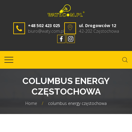
+48 502 423 025
ul. Drogowców 12
biuro@waty.com.pl
42-202 Częstochowa
COLUMBUS ENERGY
CZĘSTOCHOWA
Home
/
columbus energy częstochowa