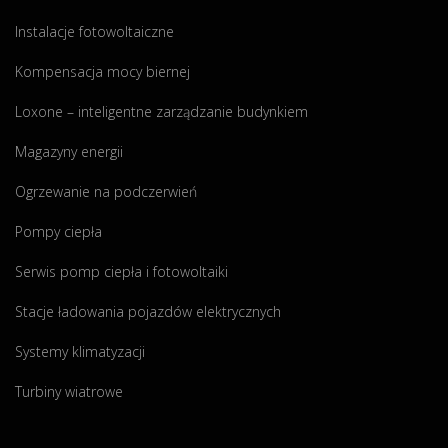
d
w
Instalacje fotowoltaiczne
l
a
Kompensacja mocy biernej
p
r
Loxone – inteligentne zarządzanie budynkiem
o
i
l
Magazyny energii
n
s
i
Ogrzewanie na podczerwień
k
ó
Pompy ciepła
ó
w
w
Serwis pomp ciepła i fotowoltaiki
!
"
Stacje ładowania pojazdów elektrycznych
Systemy klimatyzacji
Turbiny wiatrowe