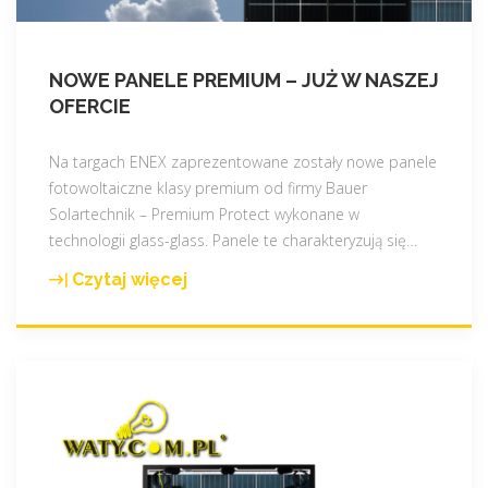
l
a
p
NOWE PANELE PREMIUM – JUŻ W NASZEJ
r
OFERCIE
o
s
Na targach ENEX zaprezentowane zostały nowe panele
u
fotowoltaiczne klasy premium od firmy Bauer
m
Solartechnik – Premium Protect wykonane w
e
technologii glass-glass. Panele te charakteryzują się
…
n
t
Czytaj więcej
"
ó
N
w
o
!
w
"
e
p
a
n