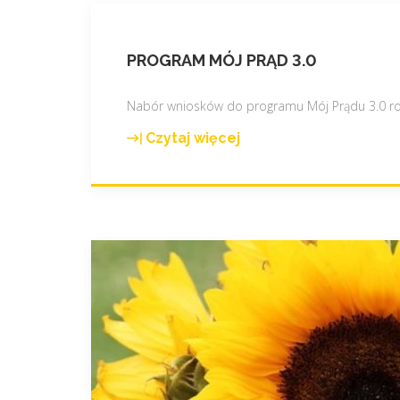
PROGRAM MÓJ PRĄD 3.0
Nabór wniosków do programu Mój Prądu 3.0 rozp
Czytaj więcej
"
P
r
o
g
r
a
m
M
ó
j
P