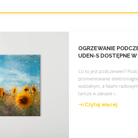
c
a
ł
e
g
o
k
OGRZEWANIE PODCZE
r
UDEN-S DOSTĘPNE W N
a
j
Co to jest podczerwień? Pod
u
promieniowanie elektromagne
"
widzialnym, a falami radiowym
tańsza w zakupie i
…
Czytaj więcej
"
O
g
r
z