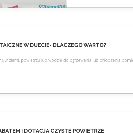
e
w
a
n
i
e
LTAICZNE W DUECIE- DLACZEGO WARTO?
p
o
ą w ziemi, powietrzu lub wodzie do ogrzewania lub chłodzenia pomie
d
c
z
e
r
w
i
e
n
i
RABATEM I DOTACJĄ CZYSTE POWIETRZE