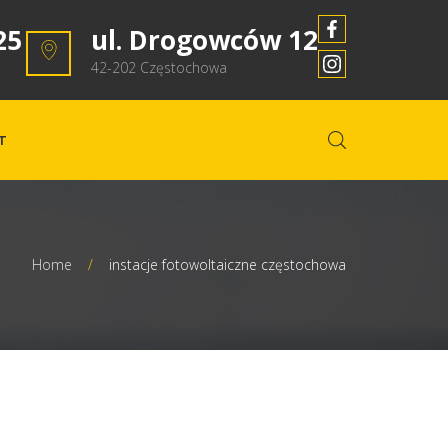
25
ul. Drogowców 12
42-202 Częstochowa
T
Home
/
instacje fotowoltaiczne częstochowa