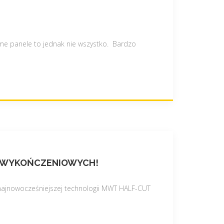
me panele to jednak nie wszystko. Bardzo
AC WYKOŃCZENIOWYCH!
najnowocześniejszej technologii MWT HALF-CUT