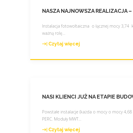
NASZA NAJNOWSZA REALIZACJA –
Instalacja fotowoltaiczna o łącznej mocy 3,7
ważną rolę
…
Czytaj więcej
"
N
a
s
z
a
n
NASI KLIENCI JUŻ NA ETAPIE B
a
j
n
Powstałe instalacje (każda o mocy o mocy 4,6
o
PERC. Moduły MWT
…
w
Czytaj więcej
s
"