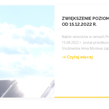
ZWIĘKSZENIE POZIO
OD 15.12.2022 R.
Nabór wniosków w ramach Pro
15.04.2022 r. został przedłużo
Środowiska Anna Moskwa zap
Czytaj więcej
"
Z
w
i
ę
k
s
z
e