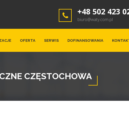
+48 502 423 0
biuro@waty.com.pl
ZACJE
OFERTA
SERWIS
DOFINANSOWANIA
KONTAK
ICZNE CZĘSTOCHOWA