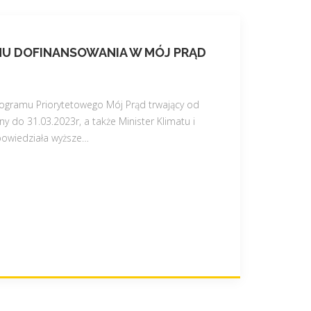
MU DOFINANSOWANIA W MÓJ PRĄD
gramu Priorytetowego Mój Prąd trwający od
ny do 31.03.2023r, a także Minister Klimatu i
owiedziała wyższe
…