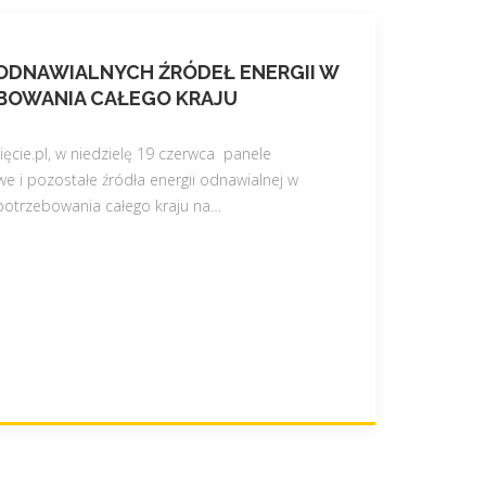
ODNAWIALNYCH ŹRÓDEŁ ENERGII W
BOWANIA CAŁEGO KRAJU
ęcie.pl, w niedzielę 19 czerwca panele
we i pozostałe źródła energii odnawialnej w
otrzebowania całego kraju na
…