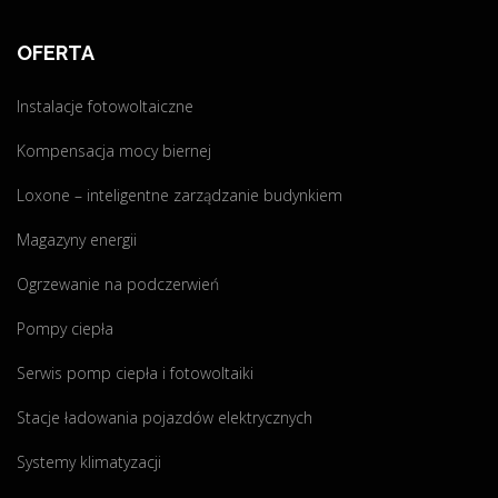
c
z
OFERTA
n
a
Instalacje fotowoltaiczne
–
o
Kompensacja mocy biernej
d
c
Loxone – inteligentne zarządzanie budynkiem
z
Magazyny energii
e
g
Ogrzewanie na podczerwień
o
z
Pompy ciepła
a
Serwis pomp ciepła i fotowoltaiki
c
z
Stacje ładowania pojazdów elektrycznych
ą
ć
Systemy klimatyzacji
?