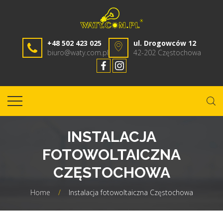
+48 502 423 025
ul. Drogowców 12
biuro@waty.com.pl
42-202 Częstochowa
INSTALACJA
FOTOWOLTAICZNA
CZĘSTOCHOWA
Home
/
Instalacja fotowoltaiczna Częstochowa