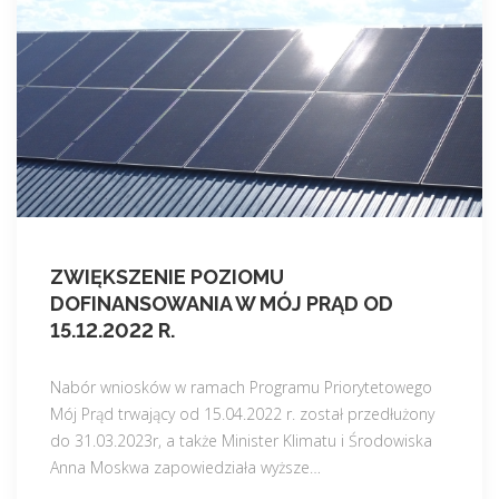
s
t
a
l
a
c
j
a
d
l
ZWIĘKSZENIE POZIOMU
a
DOFINANSOWANIA W MÓJ PRĄD OD
C
15.12.2022 R.
a
r
Nabór wniosków w ramach Programu Priorytetowego
i
Mój Prąd trwający od 15.04.2022 r. został przedłużony
t
do 31.03.2023r, a także Minister Klimatu i Środowiska
a
Anna Moskwa zapowiedziała wyższe
…
s