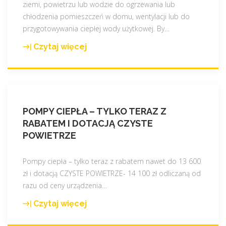
c
ziemi, powietrzu lub wodzie do ogrzewania lub
a
P
i
chłodzenia pomieszczeń w domu, wentylacji lub do
–
r
j
przygotowywania ciepłej wody użytkowej. By
…
3
ą
u
,
d
Czytaj więcej
"
ż
7
o
P
n
4
d
o
a
k
1
m
e
W
5
p
t
D
.
POMPY CIEPŁA – TYLKO TERAZ Z
a
a
o
1
RABATEM I DOTACJĄ CZYSTE
c
p
b
2
POWIETRZE
i
i
r
.
e
e
y
2
p
Pompy ciepła – tylko teraz z rabatem nawet do 13 600
b
s
0
ł
zł i dotacją CZYSTE POWIETRZE- 14 100 zł odliczaną od
u
z
2
a
razu od ceny urządzenia
…
d
y
2
i
o
c
r
Czytaj więcej
"
p
w
e
.
P
a
y
"
"