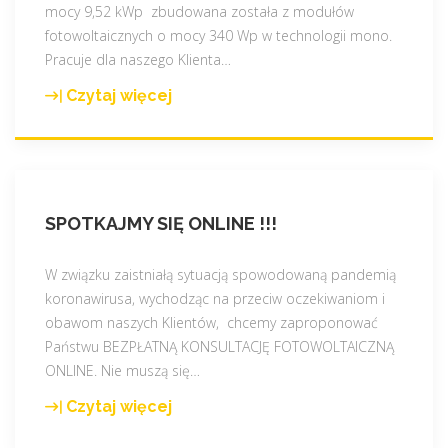
mocy 9,52 kWp zbudowana została z modułów
a
d
o
fotowoltaicznych o mocy 340 Wp w technologii mono.
z
u
ń
Pracuje dla naszego Klienta
…
z
e
c
r
c
a
Czytaj więcej
"
a
i
p
N
b
e
o
a
a
-
d
j
t
d
c
n
e
l
z
SPOTKAJMY SIĘ ONLINE !!!
o
m
a
a
w
i
c
s
s
W związku zaistniałą sytuacją spowodowaną pandemią
d
z
p
z
koronawirusa, wychodząc na przeciw oczekiwaniom i
o
e
r
a
obawom naszych Klientów, chcemy zaproponować
t
g
a
r
Państwu BEZPŁATNĄ KONSULTACJĘ FOTOWOLTAICZNĄ
a
o
c
e
ONLINE. Nie muszą się
…
c
w
w
a
j
a
Czytaj więcej
y
"
l
ą
r
k
S
i