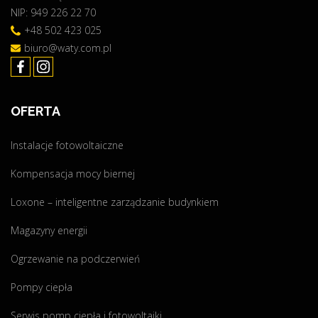
5
NIP: 949 226 22 70
a
2
l
+48 502 423 025
k
i
biuro@waty.com.pl
W
z
p
a
"
c
OFERTA
j
a
Instalacje fotowoltaiczne
–
C
Kompensacja mocy biernej
z
ę
Loxone – inteligentne zarządzanie budynkiem
s
Magazyny energii
t
o
Ogrzewanie na podczerwień
c
h
Pompy ciepła
o
Serwis pomp ciepła i fotowoltaiki