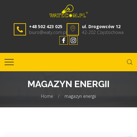
+48 502 423 025
ul. Drogowców 12
biuro@waty.com.pl
42-202 Częstochowa
MAGAZYN ENERGII
Home
/
magazyn energii