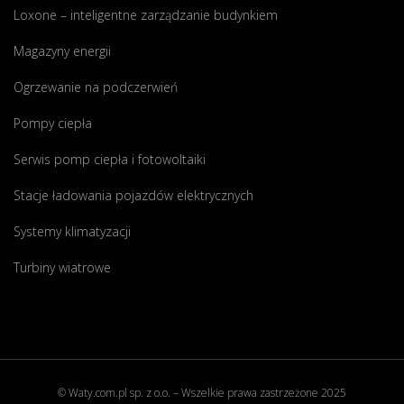
g
Loxone – inteligentne zarządzanie budynkiem
a
e
i
"
t
Magazyny energii
y
s
Ogrzewanie na podczerwień
c
z
ó
Pompy ciepła
n
ą
w
Serwis pomp ciepła i fotowoltaiki
!
Stacje ładowania pojazdów elektrycznych
"
Systemy klimatyzacji
Turbiny wiatrowe
© Waty.com.pl sp. z o.o. – Wszelkie prawa zastrzeżone 2025