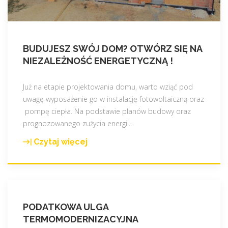
c
z
y
a
9
r
,
e
BUDUJESZ SWÓJ DOM? OTWÓRZ SIĘ NA
5
a
NIEZALEŻNOŚĆ ENERGETYCZNĄ !
2
l
k
i
Już na etapie projektowania domu, warto wziąć pod
W
z
uwagę wyposażenie go w instalację fotowoltaiczną oraz
p
a
pompę ciepła. Na podstawie planów budowy oraz
"
c
prognozowanego zużycia energii
…
j
a
Czytaj więcej
"
–
B
C
u
z
d
ę
u
s
PODATKOWA ULGA
j
t
TERMOMODERNIZACYJNA
e
o