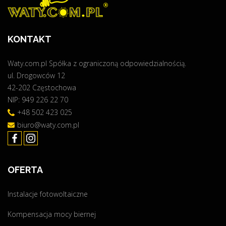
i
a
n
t
a
c
e
n
KONTAKT
r
i
o
m
e
Waty.com.pl Spółka z ograniczoną odpowiedzialnością.
o
z
w
ul. Drogowców 12
m
a
42-202 Częstochowa
o
l
a
NIP: 949 226 22 70
d
e
+48 502 423 025
e
ż
n
biuro@waty.com.pl
r
n
n
o
i
i
ś
z
ć
e
OFERTA
a
e
c
n
w
Instalacje fotowoltaiczne
y
e
j
Kompensacja mocy biernej
r
p
n