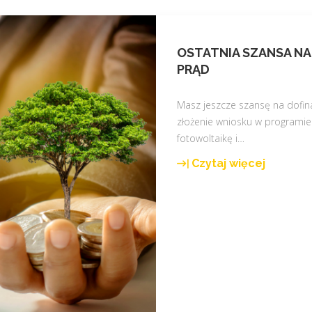
OSTATNIA SZANSA N
PRĄD
Masz jeszcze szansę na dofin
złożenie wniosku w programie
fotowoltaikę i
…
Czytaj więcej
"
O
s
t
a
t
n
i
a