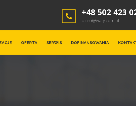
+48 502 423 0
biuro@waty.com.pl
ZACJE
OFERTA
SERWIS
DOFINANSOWANIA
KONTAK