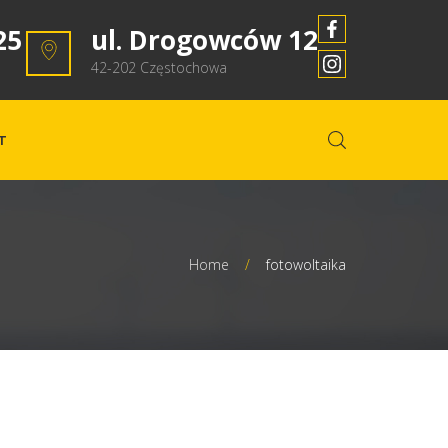
25
ul. Drogowców 12
42-202 Częstochowa
T
Home
/
fotowoltaika