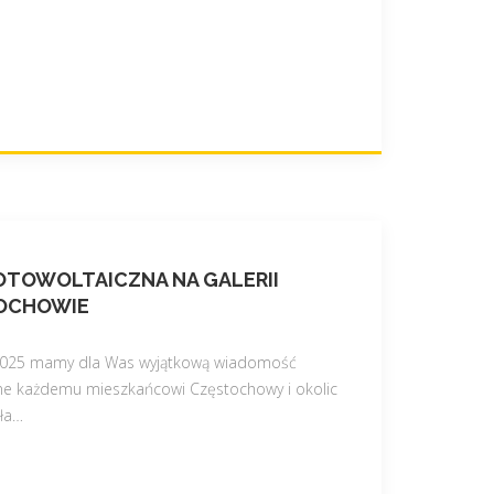
OTOWOLTAICZNA NA GALERII
TOCHOWIE
2025 mamy dla Was wyjątkową wiadomość
nane każdemu mieszkańcowi Częstochowy i okolic
ła
…