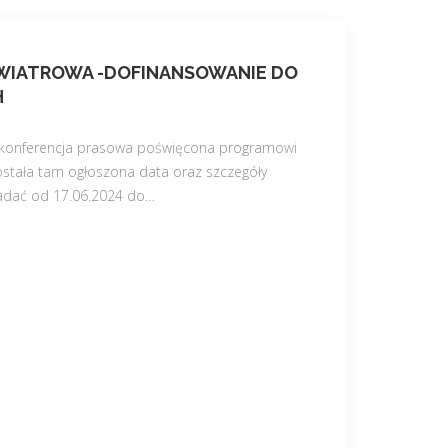
WIATROWA -DOFINANSOWANIE DO
H
ę konferencja prasowa poświęcona programowi
ostała tam ogłoszona data oraz szczegóły
adać od 17.06.2024 do
…