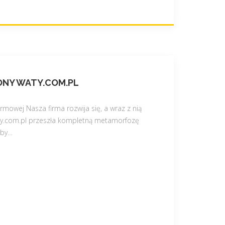
NY WATY.COM.PL
rmowej Nasza firma rozwija się, a wraz z nią
ty.com.pl przeszła kompletną metamorfozę
aby
…