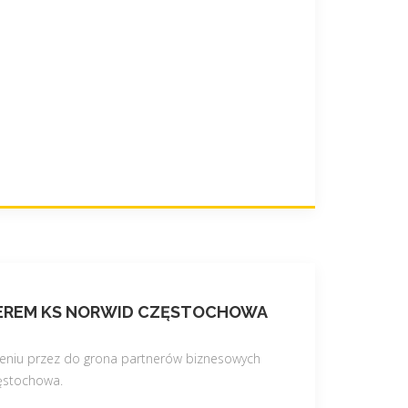
EREM KS NORWID CZĘSTOCHOWA
eniu przez do grona partnerów biznesowych
ęstochowa.